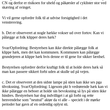
CN og derfor er risikoen for uheld og påkørsler af cyklister stor ved
skæring af svinget.
Vi vil gerne opfordre folk til at udvise forsigtighed i det
venstresving.
b. Det er observeret at nogle hække vokser ud over fortov. Kan vi
pålægge at folk klipper deres hæk?
Svar/Opfordring: Bestyrelsen kan ikke direkte pålægge folk at
klippe hæk, men det kan kommunen. Kommunen kan pålægge
grundejeren at klippe hæk hvis denne er til gene for sikker færdsel.
Bestyrelsen opfordrer derfor kraftigt folk til at holde deres hæk så
man kan passere sikkert forbi uden at skulle ud på vejen.
c. Det er observeret at den sidste lampe på stien kan ikke ses pga
tilvoksning. Svar/Opfordring: Ligesom pkt b vedrørende hæk kan vi
ikke pålægge en beboer at holde sin bevoksning så lys på stien ikke
hindres. Bestyrelsen har dog indvilliget i at gå forbi og rette
henvendelse som ”neutral” aktør da vi alle – specielt i de mørke
perioder har gavn af en ordentlig oplyst sti.