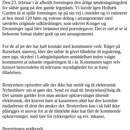
Den 23. februar i år afholdt foreningen den årlige tøndeslagningsfest
for sidste gang på den gamle legeplads. Vi havde igen Holbæk
Garden til at spille foreningen op på sin vej i området og vi estimerer
at hen imod 120 børn og voksne deltog i arrangementer med
særdeles originale udklædninger, som udover Konger og
Dronninger også blev belønnet med præmiegaver. Det er rart at se at
beboerne fortsat slutter godt op om arrangementet.
For de af jer der har haft kontakt med kommunen vedr. Råger på
Barsebæk stamvej, blev der sidste år givet tilladelse til regulering,
men pga. skyderi i Ladegårdsparken umiddelbart inden valgte
kommunen at udsætte reguleringen til i år. Kommunen tager selv
fornyet henvendelse til relevante myndigheder for at forny
tilladelsen.
Bestyrelsen opfordrer alle der ikke har meldt sig til elektronisk
Nyhedsbrev om at gøre det. Send en mail til: bestyrelse@hslg.dk
Det samme gælder hvis man ønsker opkrævninger tilsendt
elektronisk, det kræver bare at kassereren altid har den korrekte
mailadresse til dem der ønsker det. Bestyrelsen kan i så fald ikke
pålægges et ansvar for at de tilmeldte ikke har fået de kommende
opkrævninger, med fare for rykkergebyr og evt. inkasso.
Beretningen godkendt