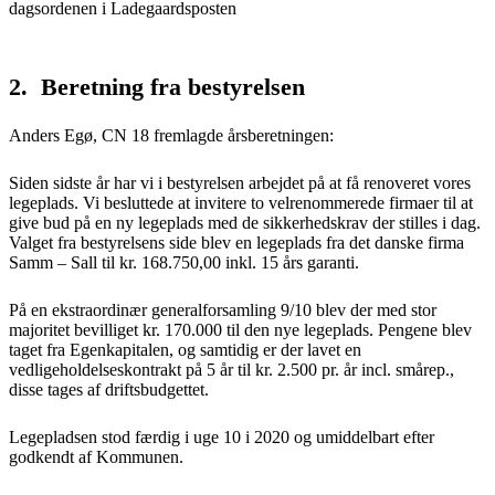
dagsordenen i Ladegaardsposten
2. Beretning fra bestyrelsen
Anders Egø, CN 18 fremlagde årsberetningen:
Siden sidste år har vi i bestyrelsen arbejdet på at få renoveret vores
legeplads. Vi besluttede at invitere to velrenommerede firmaer til at
give bud på en ny legeplads med de sikkerhedskrav der stilles i dag.
Valget fra bestyrelsens side blev en legeplads fra det danske firma
Samm – Sall til kr. 168.750,00 inkl. 15 års garanti.
På en ekstraordinær generalforsamling 9/10 blev der med stor
majoritet bevilliget kr. 170.000 til den nye legeplads. Pengene blev
taget fra Egenkapitalen, og samtidig er der lavet en
vedligeholdelseskontrakt på 5 år til kr. 2.500 pr. år incl. smårep.,
disse tages af driftsbudgettet.
Legepladsen stod færdig i uge 10 i 2020 og umiddelbart efter
godkendt af Kommunen.